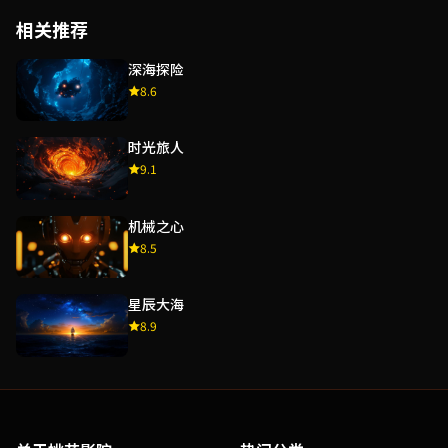
相关推荐
深海探险
8.6
时光旅人
9.1
机械之心
8.5
星辰大海
8.9