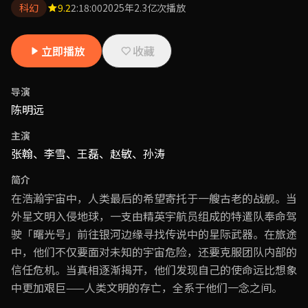
科幻
9.2
2:18:00
2025年
2.3亿次播放
立即播放
收藏
导演
陈明远
主演
张翰、李雪、王磊、赵敏、孙涛
简介
在浩瀚宇宙中，人类最后的希望寄托于一艘古老的战舰。当
外星文明入侵地球，一支由精英宇航员组成的特遣队奉命驾
驶「曙光号」前往银河边缘寻找传说中的星际武器。在旅途
中，他们不仅要面对未知的宇宙危险，还要克服团队内部的
信任危机。当真相逐渐揭开，他们发现自己的使命远比想象
中更加艰巨——人类文明的存亡，全系于他们一念之间。