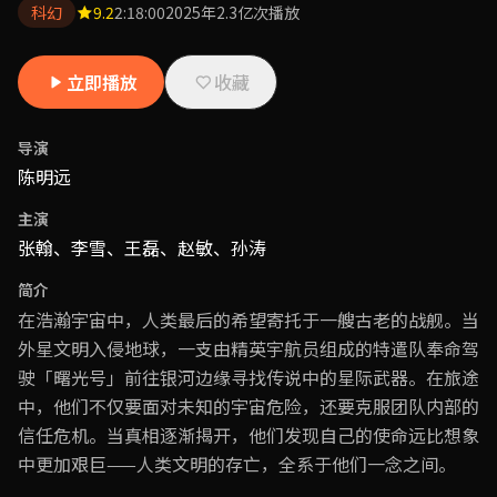
科幻
9.2
2:18:00
2025年
2.3亿次播放
立即播放
收藏
导演
陈明远
主演
张翰、李雪、王磊、赵敏、孙涛
简介
在浩瀚宇宙中，人类最后的希望寄托于一艘古老的战舰。当
外星文明入侵地球，一支由精英宇航员组成的特遣队奉命驾
驶「曙光号」前往银河边缘寻找传说中的星际武器。在旅途
中，他们不仅要面对未知的宇宙危险，还要克服团队内部的
信任危机。当真相逐渐揭开，他们发现自己的使命远比想象
中更加艰巨——人类文明的存亡，全系于他们一念之间。