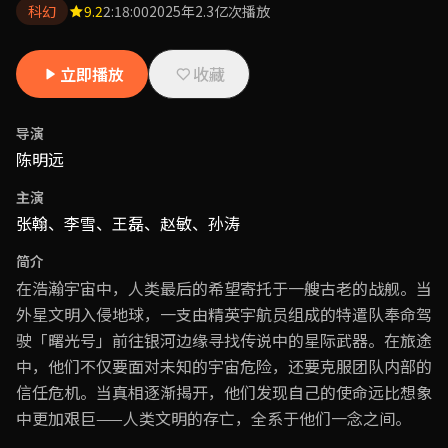
科幻
9.2
2:18:00
2025年
2.3亿次播放
立即播放
收藏
导演
陈明远
主演
张翰、李雪、王磊、赵敏、孙涛
简介
在浩瀚宇宙中，人类最后的希望寄托于一艘古老的战舰。当
外星文明入侵地球，一支由精英宇航员组成的特遣队奉命驾
驶「曙光号」前往银河边缘寻找传说中的星际武器。在旅途
中，他们不仅要面对未知的宇宙危险，还要克服团队内部的
信任危机。当真相逐渐揭开，他们发现自己的使命远比想象
中更加艰巨——人类文明的存亡，全系于他们一念之间。