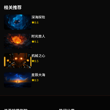
相关推荐
深海探险
8.6
时光旅人
9.1
机械之心
8.5
星辰大海
8.9