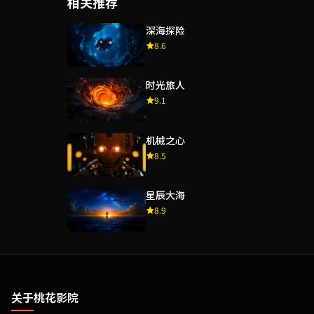
相关推荐
深海探险
8.6
时光旅人
9.1
机械之心
8.5
星辰大海
8.9
关于桃花影院