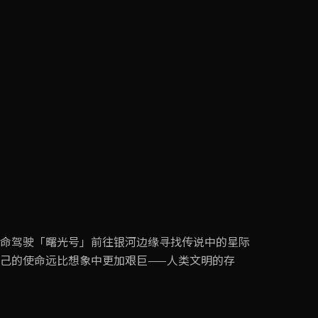
命驾驶「曙光号」前往银河边缘寻找传说中的星际
己的使命远比想象中更加艰巨——人类文明的存