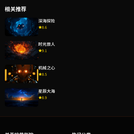
相关推荐
深海探险
8.6
时光旅人
9.1
机械之心
8.5
星辰大海
8.9