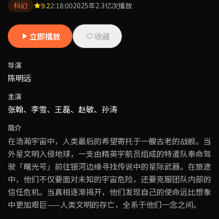
科幻
9.2
2:18:00
2025年
2.3亿次播放
立即播放
收藏
导演
陈明远
主演
张翰、李雪、王磊、赵敏、孙涛
简介
在浩瀚宇宙中，人类最后的希望寄托于一艘古老的战舰。当
外星文明入侵地球，一支由精英宇航员组成的特遣队奉命驾
驶「曙光号」前往银河边缘寻找传说中的星际武器。在旅途
中，他们不仅要面对未知的宇宙危险，还要克服团队内部的
信任危机。当真相逐渐揭开，他们发现自己的使命远比想象
中更加艰巨——人类文明的存亡，全系于他们一念之间。